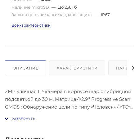
Наличие microSD
—
До 256 Гб
Защита от пыли/влаги/вандалозащита
—
IP67
Все характеристики
ОПИСАНИЕ
ХАРАКТЕРИСТИКИ
НАЛИЧИЕ
2МР уличная IP-камера в корпусе шар с гибридной
подсветкой до 30 м. Матрица-1/2.9'' Progressive Scan
CMOS ; Обнаружение цели по типу «Человек» / «ТС»,
Чувствительность: 0.005 лк@ (F1,6 AGC вкл), Угол
обзора объектива: по горизонтали: 83°, по
вертикали: 44°, по диагонали: 99°, Максимальное
разрешение: 1920 × 1080 @30к/с; Видеосжание: