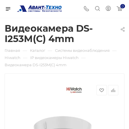
0
Видеокамера DS-
I253M(C) 4mm
—
—
—
Главная
Каталог
Системы видеонаблюдения
—
—
Hiwatch
IP видеокамеры Hiwatch
Видеокамера DS-I253M(C) 4mm