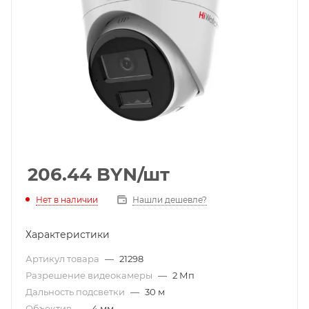
206.44
BYN
/шт
Нет в наличии
Нашли дешевле?
Характеристики
Артикул товара
—
21298
Разрешение видеокамеры
—
2 Мп
Дальность подсветки
—
30 м
Объектив
—
4 мм