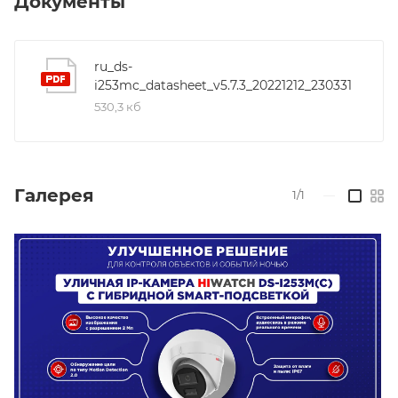
Документы
H.265+/H.265/H.264/H.264+; Улучшение изображения-
BLC, HLC, 3D DNR; Интерфейс Ethernet: 1 RJ45 auto
10/100 М Ethernet, Встроенный микрофон.
ru_ds-
i253mc_datasheet_v5.7.3_20221212_230331
Локальное хранилище- SD/SDHC/SDXC слот;
530,3 кб
Потребляема мощность: макс. 6.5 Вт, Рабочие
условия: -40 °C - +60 °, Защита : IP67.
Галерея
1/1
—