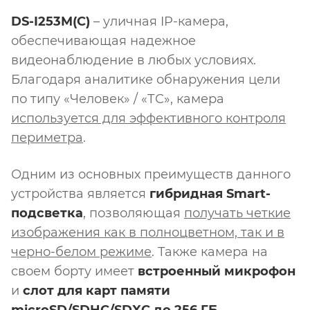
DS-I253M(C)
– уличная IP-камера,
обеспечивающая надежное
видеонаблюдение в любых условиях.
Благодаря аналитике обнаружения цели
по типу «Человек» / «ТС», камера
используется для эффективного контроля
периметра
.
Одним из основных преимуществ данного
устройства является
г
ибридная Smart-
подсветка
, позволяющая
получать четкие
изображения как в полноцветном, так и в
черно-белом режиме
. Также камера на
своем борту имеет
встроенный микрофон
и
слот для карт памяти
microSD/SDHC/SDXC до 256 ГБ
.