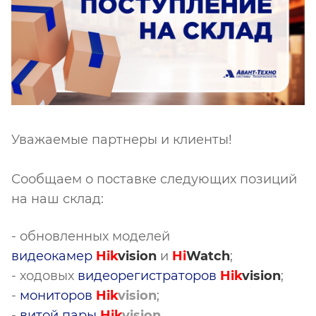
Уважаемые партнеры и клиенты!
Сообщаем о поставке следующих позиций
на наш склад:
- обновленных моделей
видеокамер
Hik
vision
и
Hi
Watch
;
- ходовых
в
идеорегистратор
ов
Hik
vision
;
-
мониторов
Hik
vision
;
-
витой пары
Hik
vision