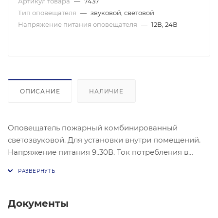
Артикул товара
—
7437
Тип оповещателя
—
звуковой, световой
Напряжение питания оповещателя
—
12В, 24В
ОПИСАНИЕ
НАЛИЧИЕ
Оповещатель пожарный комбинированный
светозвуковой. Для установки внутри помещений.
Напряжение питания 9..30В. Ток потребления в
дежурном режиме, не более 10мА, в режиме
"Пожар", не более 30 мА. 90..100 Дб. IP 41. -30 до +55
°С
Документы