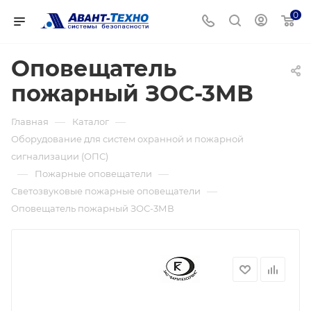
0
Оповещатель
пожарный ЗОС-3МВ
—
—
Главная
Каталог
Оборудование для систем охранной и пожарной
сигнализации (ОПС)
—
—
Пожарные оповещатели
—
Светозвуковые пожарные оповещатели
Оповещатель пожарный ЗОС-3МВ