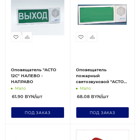
Оповещатель "АСТО
Оповещатель
12С" НАЛЕВО -
пожарный
НАПРАВО
светозвуковой "АСТО
12С/1" - ПОРОШОК
Мало
Мало
УХОДИ
61.90
BYN
/шт
68.08
BYN
/шт
ПОД ЗАКАЗ
ПОД ЗАКАЗ