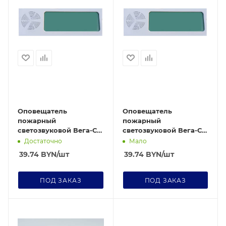
Оповещатель
Оповещатель
пожарный
пожарный
светозвуковой Вега-СЗ
светозвуковой Вега-СЗ
стрелка направо
НАПРАВО/НАЛЕВО
Достаточно
Мало
39.74
BYN
/шт
39.74
BYN
/шт
ПОД ЗАКАЗ
ПОД ЗАКАЗ