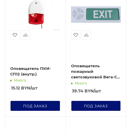
Оповещатель
Оповещатель ПКИ-
пожарный
СП12 (внутр.)
светозвуковой Вега-СЗ
Много
Выход
Много
15.12
BYN
/шт
39.74
BYN
/шт
ПОД ЗАКАЗ
ПОД ЗАКАЗ