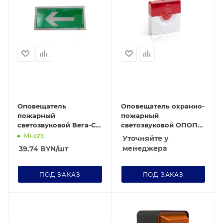
Оповещатель
Оповещатель охранно-
пожарный
пожарный
светозвуковой Вега-СЗ
светозвуковой ОПОП
стрелка влево
124-7 12В
Много
Уточняйте у
менеджера
39.74
BYN
/шт
ПОД ЗАКАЗ
ПОД ЗАКАЗ