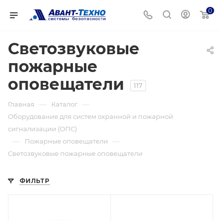
0
Светозвуковые
пожарные
оповещатели
117
—
—
Главная
Каталог
Оборудование для систем охранной и пожарной
сигнализации (ОПС)
—
—
Пожарные оповещатели
Светозвуковые пожарные оповещатели
ФИЛЬТР