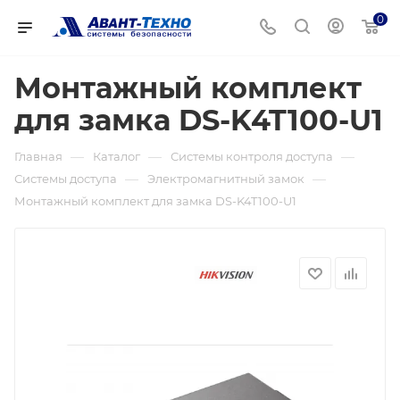
0
Монтажный комплект
для замка DS-K4T100-U1
—
—
—
Главная
Каталог
Системы контроля доступа
—
—
Системы доступа
Электромагнитный замок
Монтажный комплект для замка DS-K4T100-U1