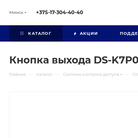
+375-17-304-40-40
Минск
КАТАЛОГ
АКЦИИ
ПОДД
Кнопка выхода DS-K7P
—
—
—
Главная
Каталог
Системы контроля доступа
СК