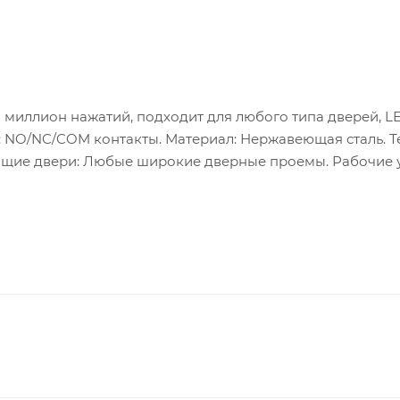
 миллион нажатий, подходит для любого типа дверей, L
од: NO/NC/COM контакты. Материал: Нержавеющая сталь. Т
дящие двери: Любые широкие дверные проемы. Рабочие 
жения: Дистанция обнаружения. Задержка: Настраивается 
ображает ожидание / рабочий режим.