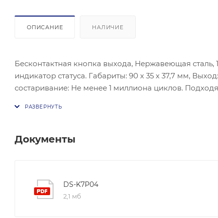
ОПИСАНИЕ
НАЛИЧИЕ
Бесконтактная кнопка выхода, Нержавеющая сталь, 1
индикатор статуса. Габариты: 90 х 35 х 37,7 мм, Вых
состаривание: Не менее 1 миллиона циклов. Подхо
-20°С — 50°С, влажность 0% -95%. Дистанция обнару
25 с. LED-индикатор статуса: Зеленый / красный, от
Документы
DS-K7P04
2,1 мб