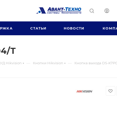
ЕРЖКА
СТАТЬИ
НОВОСТИ
КОМП
04/T
—
—
УД Hikvision
Кнопки Hikvision
Кнопка выхода DS-K7P0