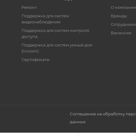
Ремонт
О компани
Поддержка для систем
Бренды
видеонаблюдения
Сотрудники
Поддержка для систем контроля
Вакансии
доступа
Поддержка для систем умный дом
(livicom)
Сертификаты
Соглашение на обработку пер
данных