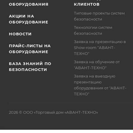
ОБОРУДОВАНИЯ
КЛИЕНТОВ
Типовые проекты систем
АКЦИИ НА
безопасности
ОБОРУДОВАНИЕ
Технологии систем
безопасности
НОВОСТИ
Заявка на презентацию в
ПРАЙС-ЛИСТЫ НА
Show-room "АВАНТ-
ОБОРУДОВАНИЕ
ТЕХНО"
Заявка на обучение от
БАЗА ЗНАНИЙ ПО
"АВАНТ-ТЕХНО"
БЕЗОПАСНОСТИ
Заявка на выездную
презентацию
оборудования от "АВАНТ-
ТЕХНО"
2026 © ООО «Торговый дом «АВАНТ-ТЕХНО»