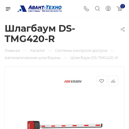
0
Шлагбаум DS-
TMG420-R
—
—
—
Главная
Каталог
Системы контроля доступа
—
Автоматические шлагбаумы
Шлагбаум DS-TMG420-R