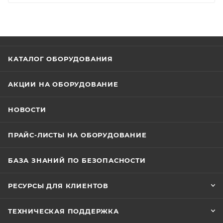
Интерфейс: RS-485. Температура: от -30 °C до 60 °C,
влажность: ≤ 90%. Размеры корпуса шлагбаума (Д ×
Ш × В): 1060 × 370 × 262мм. Масса: 43 ± 3 кг.
Габаритные размеры корпуса (с упаковкой, без
стрелы) (Д × Ш × В): 1248 × 486 × 480 мм.
КАТАЛОГ ОБОРУДОВАНИЯ
АКЦИИ НА ОБОРУДОВАНИЕ
НОВОСТИ
ПРАЙС-ЛИСТЫ НА ОБОРУДОВАНИЕ
БАЗА ЗНАНИЙ ПО БЕЗОПАСНОСТИ
РЕСУРСЫ ДЛЯ КЛИЕНТОВ
ТЕХНИЧЕСКАЯ ПОДДЕРЖКА