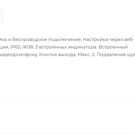
йка и беспроводное подключение. Настройка через веб-
я, IP65, IK08. 3 встроенных индикатора. Встроенный
 к видеодомофону. Кнопка выхода: Макс. 2. Подавление шу
 / DC 12 В. Встроенный всенаправленный микрофон. Вст
пользователей: 2000. Количество карт: 10000. Тревожный 
ебляемая мощность: ＜ 10 Вт.