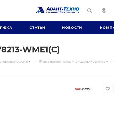
ЕРЖКА
СТАТЬИ
НОВОСТИ
КОМП
8213-WME1(C)
—
—
 видеодомофоны
IP вызывные панели видеодомофонов