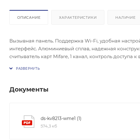
ОПИСАНИЕ
ХАРАКТЕРИСТИКИ
НАЛИЧИЕ
Вызывная панель. Поддержка Wi-Fi, удобная настро
интерфейс. Алюминиевый сплав, надежная конструкци
считыватель карт Mifare, 1 канал, контроль доступа
эффекта эхо. 2 Мп HD-камера с ИК-подсветкой. PoE
динамик (более 80 дБ, дальность 30 см). Количество 
RS-485. Рабочая температура: От -40 до +53 °C. Потр
Документы
ds-kv8213-wme1 (1)
574,3 кб