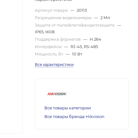
Артикул товара
—
20113
Разрешение видеокамеры
—
2 Мп
Защита от пыли/влаги/вандалозащита
—
IP65, IK08
Поддержка форматов
—
H.264
Интерфейсы
—
RJ-45, RS-485
Мощность, Вт
—
10 Вт
Все характеристики
Все товары категории
Все товары бренда Hikvision