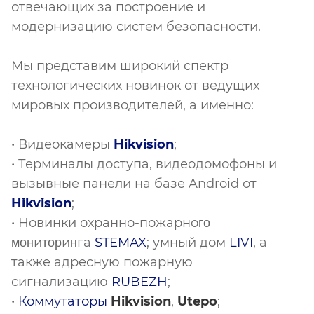
отвечающих за построение и
модернизацию систем безопасности.
Мы представим широкий спектр
технологических новинок от ведущих
мировых производителей, а именно:
• Видеокамеры
Hik
vision
;
• Терминалы доступа, видеодомофоны и
вызывные панели на базе Android от
Hik
vision
;
• Новинки охранно-пожарно
го
и
и
га
STEMAX
; умный дом
LIVI
, а
мон
тор
н
также адресную пожарную
сигнализацию
RUBEZH
;
•
Коммутаторы
Hik
vision
,
Utepo
;