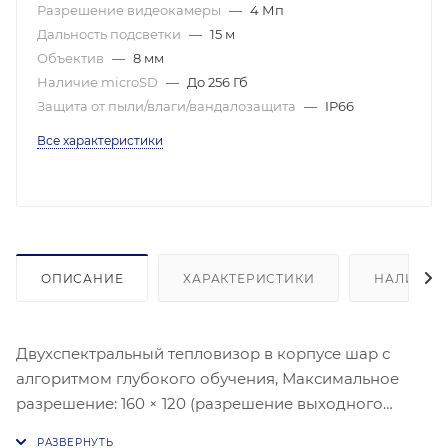
Разрешение видеокамеры
—
4 Мп
Дальность подсветки
—
15 м
Объектив
—
8 мм
Наличие microSD
—
До 256 Гб
Защита от пыли/влаги/вандалозащита
—
IP66
Все характеристики
ОПИСАНИЕ
ХАРАКТЕРИСТИКИ
НАЛИЧИЕ
Двухспектральный тепловизор в корпусе шар с
алгоритмом глубокого обучения, Максимальное
разрешение: 160 × 120 (разрешение выходного
изображения 320 × 240), Шаг пикселя: 17 мкм,