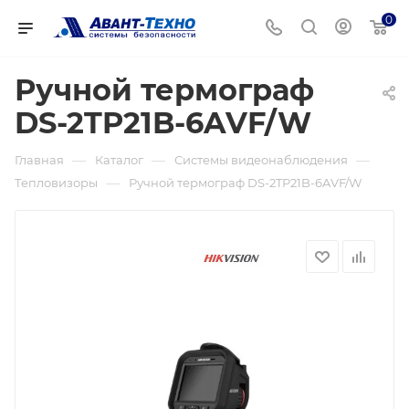
0
Ручной термограф
DS-2TP21B-6AVF/W
—
—
—
Главная
Каталог
Системы видеонаблюдения
—
Тепловизоры
Ручной термограф DS-2TP21B-6AVF/W