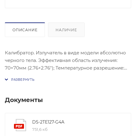
ОПИСАНИЕ
НАЛИЧИЕ
Калибратор. Излучатель в виде модели абсолютно
черного тела. Эффективная область излучения:
70×70мм (2.76×2.76″); Температурное разрешение:
0.1°C; Точность измерения температуры: ± 0.1°C;
Стабильность температуры: ± 0.1°C/ч; Эффективная
излучательная способность: 0.97±0.02;
Потребляемая мощность: DC 24В, 50Гц, 20 Вт;
Документы
Рабочая температура: От 0...40°C; Масса: 1.85кг;
Размеры: 120×103×170мм; Питание: AC 100-240 В;
Установка: Установка на плоскую поверхность или
DS-2TE127-G4A
на штатив с креплением 2-1/420UNC.
751,6 кб