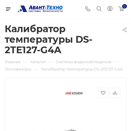
0
Калибратор
температуры DS-
2TE127-G4A
—
—
—
Главная
Каталог
Системы видеонаблюдения
—
Тепловизоры
Калибратор температуры DS-2TE127-G4A