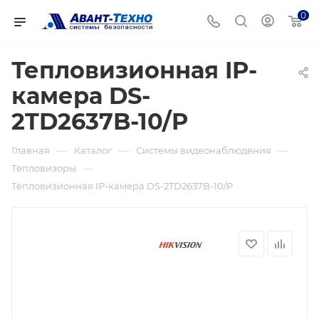
0
Тепловизионная IP-
камера DS-
2TD2637B-10/P
—
—
—
Главная
Каталог
Системы видеонаблюдения
—
Тепловизоры
Тепловизионная IP-камера DS-2TD2637B-10/P