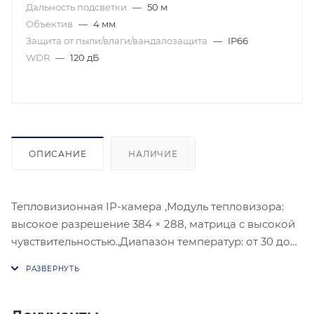
Дальность подсветки
—
50 м
Объектив
—
4 мм
Защита от пыли/влаги/вандалозащита
—
IP66
WDR
—
120 дБ
ОПИСАНИЕ
НАЛИЧИЕ
Тепловизионная IP-камера ,Модуль тепловизора:
высокое разрешение 384 × 288, матрица с высокой
чувствительностью.,Диапазон температур: от 30 до
45 °C; Точность измерения температуры ±0.5
°C,Безотказная работа тревоги при превышении
порога температур, Разрешение оптического
канала 4 МП, 3D DNR, улучшение детализации