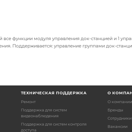
 все функции модуля управления док-станцией и 1 упр
ения. Поддерживается: управление группами док-станци
ТЕХНИЧЕСКАЯ ПОДДЕРЖКА
О КОМПА
Ремонт
О компани
Поддержка для систем
Бренды
видеонаблюдения
Сотрудники
Поддержка для систем контроля
Вакансии
доступа