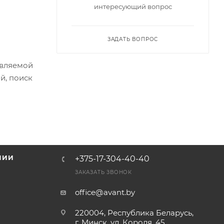
интересующий вопрос
ЗАДАТЬ ВОПРОС
авляемой
й, поиск
НИИ
+375-17-304-40-40
и
ЗАКАЗАТЬ ЗВОНОК
office@avant.by
220004, Республика Беларусь,
г. Минск, ул. Короля, 45