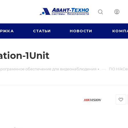
ЕРЖКА
СТАТЬИ
НОВОСТИ
КОМП
tion-1Unit
—
рограммное обеспечение для видеонаблюдения
ПО HikCen