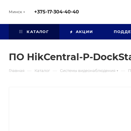
+375-17-304-40-40
Минск
КАТАЛОГ
АКЦИИ
ПОДД
ПО HikCentral-P-DockSta
—
—
—
Главная
Каталог
Системы видеонаблюдения
П