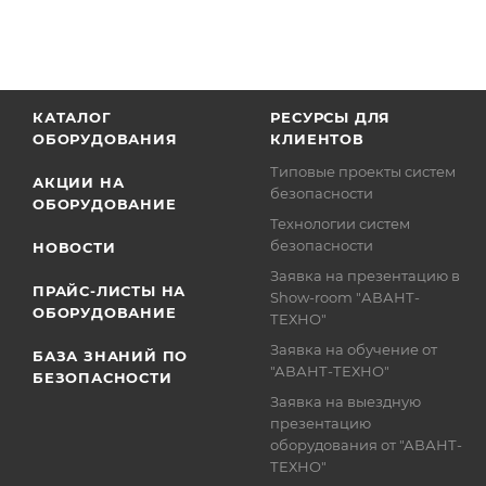
КАТАЛОГ
РЕСУРСЫ ДЛЯ
ОБОРУДОВАНИЯ
КЛИЕНТОВ
Типовые проекты систем
АКЦИИ НА
безопасности
ОБОРУДОВАНИЕ
Технологии систем
безопасности
НОВОСТИ
Заявка на презентацию в
ПРАЙС-ЛИСТЫ НА
Show-room "АВАНТ-
ОБОРУДОВАНИЕ
ТЕХНО"
Заявка на обучение от
БАЗА ЗНАНИЙ ПО
"АВАНТ-ТЕХНО"
БЕЗОПАСНОСТИ
Заявка на выездную
презентацию
оборудования от "АВАНТ-
ТЕХНО"