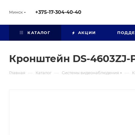
+375-17-304-40-40
Минск
КАТАЛОГ
АКЦИИ
ПОДД
Кронштейн DS-4603ZJ-
—
—
—
Главная
Каталог
Системы видеонаблюдения
К