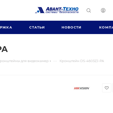
ЕРЖКА
СТАТЬИ
НОВОСТИ
КОМП
PA
—
ронштейны для видеокамер
Кронштейн DS-4603ZJ-PA