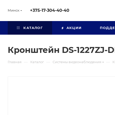
+375-17-304-40-40
Минск
КАТАЛОГ
АКЦИИ
ПОДД
Кронштейн DS-1227ZJ-
—
—
—
Главная
Каталог
Системы видеонаблюдения
К