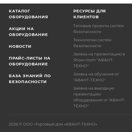
КАТАЛОГ
РЕСУРСЫ ДЛЯ
ОБОРУДОВАНИЯ
КЛИЕНТОВ
Типовые проекты систем
АКЦИИ НА
безопасности
ОБОРУДОВАНИЕ
Технологии систем
безопасности
НОВОСТИ
Заявка на презентацию в
ПРАЙС-ЛИСТЫ НА
Show-room "АВАНТ-
ОБОРУДОВАНИЕ
ТЕХНО"
Заявка на обучение от
БАЗА ЗНАНИЙ ПО
"АВАНТ-ТЕХНО"
БЕЗОПАСНОСТИ
Заявка на выездную
презентацию
оборудования от "АВАНТ-
ТЕХНО"
2026 © ООО «Торговый дом «АВАНТ-ТЕХНО»