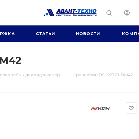
ЕРЖКА
СТАТЬИ
НОВОСТИ
КОМП
DM42
—
ронштейны для видеокамер
Кронштейн DS-1227ZJ-DM42