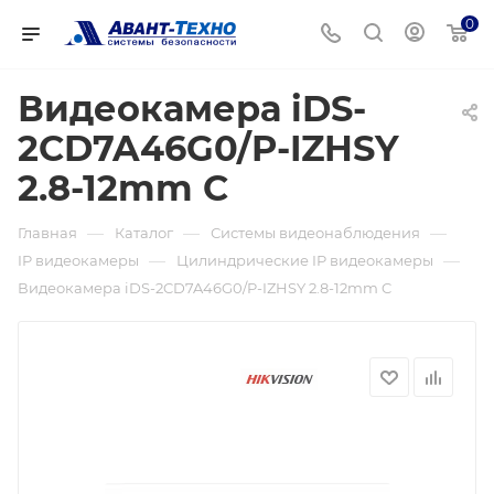
0
Видеокамера iDS-
2CD7A46G0/P-IZHSY
2.8-12mm C
—
—
—
Главная
Каталог
Системы видеонаблюдения
—
—
IP видеокамеры
Цилиндрические IP видеокамеры
Видеокамера iDS-2CD7A46G0/P-IZHSY 2.8-12mm C