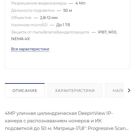
Разрешение видеокамеры
—
4 Мп
Дальность подсветки
—
50 м
Объектив
—
2,8-12 мм
Наличие microSD
—
До 1 Тб
Защита от пыли/влаги/вандалозащита
—
IP67, IK10,
NEMA 4X
Все характеристики
ОПИСАНИЕ
ХАРАКТЕРИСТИКИ
НАЛИЧИЕ
4МР уличная цилиндрическая DeepinView IP-
камера с распознаванием номеров и ИК
подсветкой до 50 м. Матрица-1/1,8'' Progressive Scan