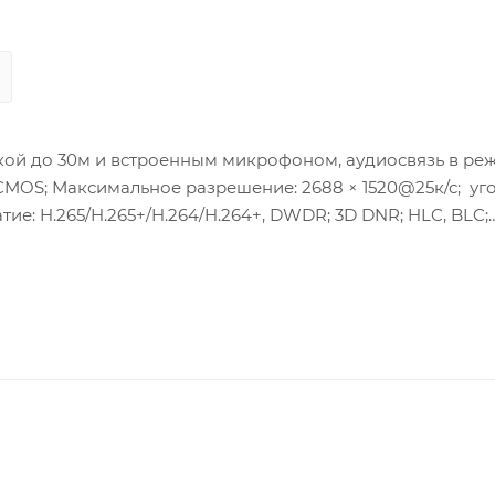
ткой до 30м и встроенным микрофоном, аудиосвязь в ре
an CMOS; Максимальное разрешение: 2688 × 1520@25к/с; уг
ие: H.265/H.265+/H.264/H.264+, DWDR; 3D DNR; HLC, BLC;
; Степень защиты: IP67; Рабочие условия: -30 °C…+60 °C
ь: 6,5Вт макс.