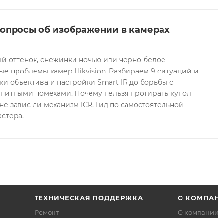
вопросы об изображении в камерах
ый оттенок, снежинки ночью или черно-белое
е проблемы камер Hikvision. Разбираем 9 ситуаций и
ки объектива и настройки Smart IR до борьбы с
гнитными помехами. Почему нельзя протирать купол
не завис ли механизм ICR. Гид по самостоятельной
астера.
ТЕХНИЧЕСКАЯ ПОДДЕРЖКА
О КОМПА
Ремонт
О компани