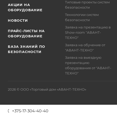
Типовые проекты систем
АКЦИИ НА
безопасности
ОБОРУДОВАНИЕ
Технологии систем
безопасности
НОВОСТИ
Заявка на презентацию в
ПРАЙС-ЛИСТЫ НА
Show-room "АВАНТ-
ОБОРУДОВАНИЕ
ТЕХНО"
Заявка на обучение от
БАЗА ЗНАНИЙ ПО
"АВАНТ-ТЕХНО"
БЕЗОПАСНОСТИ
Заявка на выездную
презентацию
оборудования от "АВАНТ-
ТЕХНО"
2026 © ООО «Торговый дом «АВАНТ-ТЕХНО»
+375-17-304-40-40