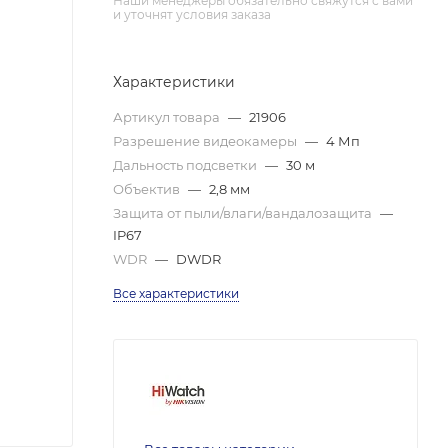
Наши менеджеры обязательно свяжутся с вами
и уточнят условия заказа
Характеристики
Артикул товара
—
21906
Разрешение видеокамеры
—
4 Мп
Дальность подсветки
—
30 м
Объектив
—
2,8 мм
Защита от пыли/влаги/вандалозащита
—
IP67
WDR
—
DWDR
Все характеристики