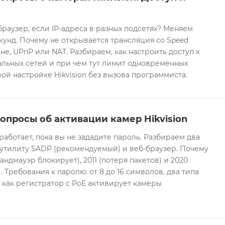
браузер, если IP-адреса в разных подсетях? Меняем
екунд. Почему не открывается трансляция со Speed
е, UPnP или NAT. Разбираем, как настроить доступ к
альных сетей и при чем тут лимит одновременных
ой настройке Hikvision без вызова программиста.
опросы об активации камер Hikvision
 работает, пока вы не зададите пароль. Разбираем два
 утилиту SADP (рекомендуемый) и веб-браузер. Почему
андмауэр блокирует), 2011 (потеря пакетов) и 2020
 Требования к паролю: от 8 до 16 символов, два типа
И как регистратор с PoE активирует камеры