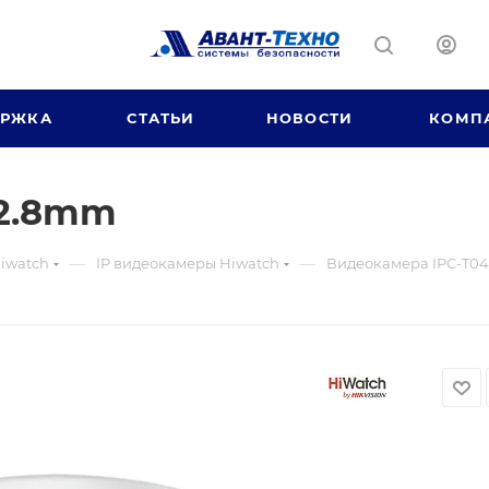
ЕРЖКА
СТАТЬИ
НОВОСТИ
КОМП
 2.8mm
—
—
iwatch
IP видеокамеры Hiwatch
Видеокамера IPC-T0