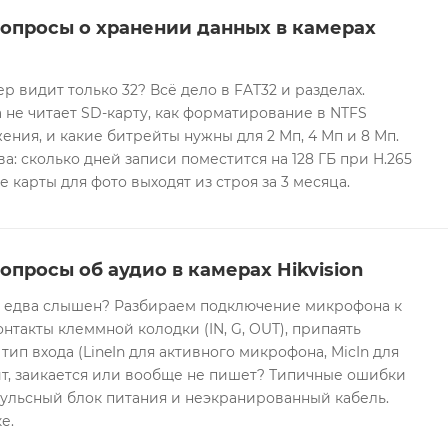
вопросы о хранении данных в камерах
ер видит только 32? Всё дело в FAT32 и разделах.
 не читает SD-карту, как форматирование в NTFS
ния, и какие битрейты нужны для 2 Мп, 4 Мп и 8 Мп.
а: сколько дней записи поместится на 128 ГБ при H.265
е карты для фото выходят из строя за 3 месяца.
опросы об аудио в камерах Hikvision
он едва слышен? Разбираем подключение микрофона к
контакты клеммной колодки (IN, G, OUT), припаять
 тип входа (LineIn для активного микрофона, MicIn для
т, заикается или вообще не пишет? Типичные ошибки
ульсный блок питания и неэкранированный кабель.
е.