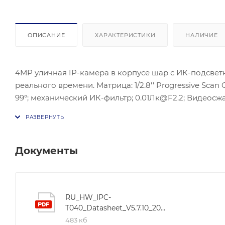
ОПИСАНИЕ
ХАРАКТЕРИСТИКИ
НАЛИЧИЕ
4МР уличная IP-камера в корпусе шар с ИК-подсве
реального времени. Матрица: 1/2.8'' Progressive Sc
99°; механический ИК-фильтр; 0.01Лк@F2.2; Видеосжат
встроенный микрофон; видеобитрейт 32кбит/с-8Мбит/с
DC12В+-25%/PoE(IEEE 802.3af); Потребляемая мощност
Документы
RU_HW_IPC-
T040_Datasheet_V5.7.10_20230421_231201
483 кб