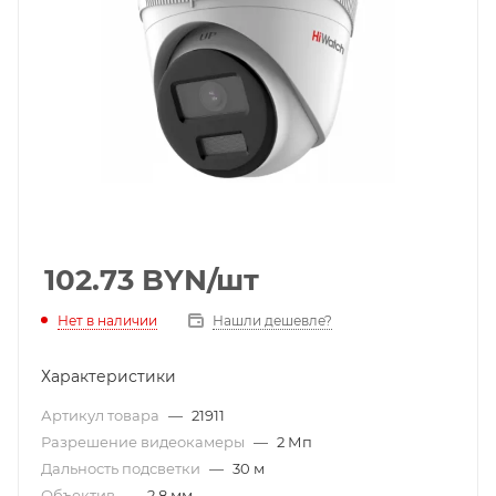
102.73
BYN
/шт
Нет в наличии
Нашли дешевле?
Характеристики
Артикул товара
—
21911
Разрешение видеокамеры
—
2 Мп
Дальность подсветки
—
30 м
Объектив
—
2,8 мм