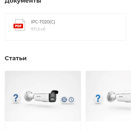
Документы
8Мбит/с; Степень защиты: IP67; Рабочие условия: -30
°C…+60 °C; DC12В+-25%/PoE(IEEE
802.3af);Потребляемая мощность: 6,5Вт макс.
IPC-T020(C)
571,5 кб
Статьи