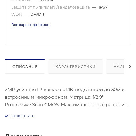
Защита от пыли/влаги/вандалозащита
—
IP67
WDR
—
DWDR
Все характеристики
ОПИСАНИЕ
ХАРАКТЕРИСТИКИ
НАЛИЧИЕ
2МР уличная IP-камера с ИК-подсветкой до 30м и
встроенным микрофоном. Матрица: 1/2.9''
Progressive Scan CMOS; Максимальное разрешение:
1920 × 1080@25к/с; угол обзора 94°; механический
ИК-фильтр; 0.01Лк@F2.2; Видеосжатие:
H.265/H.265+/H.264/H.264+, DWDR; 3D DNR; HLC, BLC;
встроенный микрофон; видеобитрейт 32кбит/с-