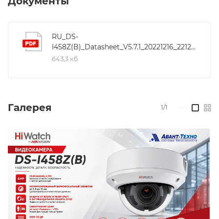
Документы
0.005лк; 1920 × 1080@30к/с; Улучшение изображения:
3D DNR, BLC, ROI; встроенный слот для microSD
карты до 256 Гб. Защита: IP67, IK10; Рабочие условия:
RU_DS-
I458Z(B)_Datasheet_V5.7.1_20221216_221221
-40°C до +60°C; DC12В/PoE (IEEE 802.3at);
643,3 кб
Постребляемая мощность: 11,5Вт макс.
Галерея
1/1
—