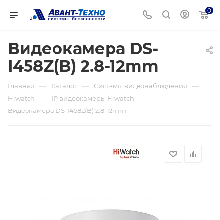
0
Видеокамера DS-
I458Z(B) 2.8-12mm
—
—
—
Главная
Каталог
Системы видеонаблюдения
—
—
Hiwatch
IP видеокамеры Hiwatch
Видеокамера DS-I458Z(B) 2.8-12mm