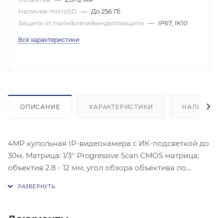
Наличие microSD
—
До 256 Гб
Защита от пыли/влаги/вандалозащита
—
IP67, IK10
Все характеристики
ОПИСАНИЕ
ХАРАКТЕРИСТИКИ
НАЛИЧИЕ
4МP купольная IP-видеокамера с ИК-подсветкой до
30м. Матрица: 1/3'' Progressive Scan CMOS матрица;
объектив 2.8 - 12 мм, угол обзора объектива по
горизонтали: от 95.9 до 29.2°, по вертикали: от 50.6 до
16.4°, по диагонали: 114.7 до 33.5°; механический ИК-
фильтр; Видеосжатие:
H.265+/H.265/H.264+/H.264/MJPEG, Чувствительность: