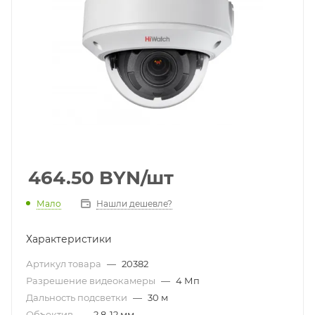
464.50
BYN
/шт
Мало
Нашли дешевле?
Характеристики
Артикул товара
—
20382
Разрешение видеокамеры
—
4 Мп
Дальность подсветки
—
30 м
Объектив
—
2,8-12 мм