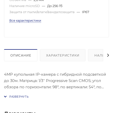
Наличие microSD
—
До 256 Гб
Защита от пыли/влаги/вандалозащита
—
IP67
Все характеристики
ОПИСАНИЕ
ХАРАКТЕРИСТИКИ
НАЛИЧИЕ
4МP купольная IP-камера c гибридной подсветкой
до 30м. Матрица: 1/3'' Progressive Scan CMOS; угол
обзора по горизонтали: 98°, по вертикали: 54°, по
диагонали: 114°; механический ИК-фильтр;
Чувствительность: Цвет: 0.005 лк @ (F1,6, AGC вкл);
H.265+/H.265/H.264/MJPEG, WDR 120дБ, 3D DNR, BLC,
HLC; 1 встроенный микрофон, встроенный слот для