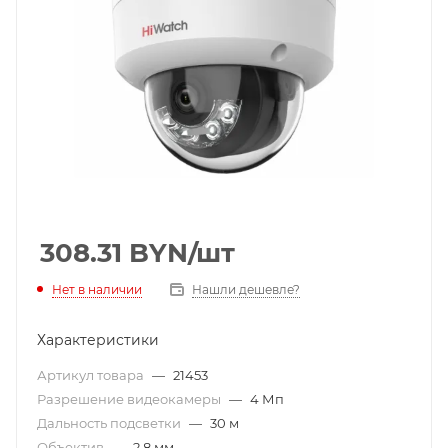
308.31
BYN
/шт
Нет в наличии
Нашли дешевле?
Характеристики
Артикул товара
—
21453
Разрешение видеокамеры
—
4 Мп
Дальность подсветки
—
30 м
Объектив
—
2,8 мм