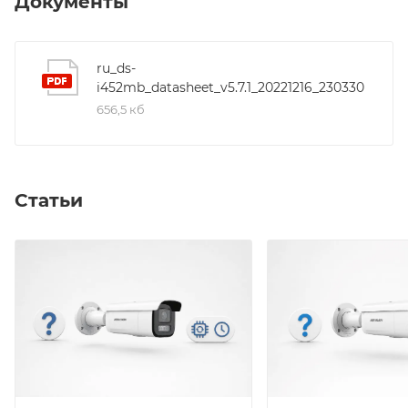
Документы
microSD карты до 256Гб; Рабочие условия: От -40 до
+60 °C, влажность 95 % или меньше (без конденсата);
Потребляемая мощность: DC 12 В, 0.6 A, макс. 7,5 Вт,
ru_ds-
i452mb_datasheet_v5.7.1_20221216_230330
Защита от попадания влаги и пыли: IP67
656,5 кб
Статьи