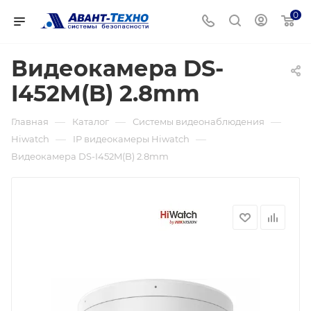
0
Видеокамера DS-
I452M(B) 2.8mm
—
—
—
Главная
Каталог
Системы видеонаблюдения
—
—
Hiwatch
IP видеокамеры Hiwatch
Видеокамера DS-I452M(B) 2.8mm