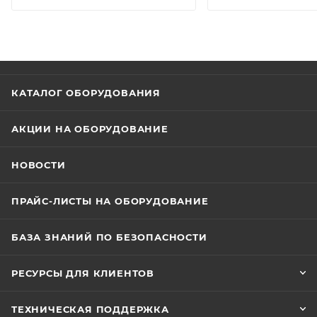
диапазон (WDR) 120 дБ, компенсация засветки
(HLC/BLC) и автоматическая регулировка усиления
(AGC) позволяют получать четкое изображение в
сложных условиях. Функция ROI выделяет важные
области кадра. Интеллектуальные функции
КАТАЛОГ ОБОРУДОВАНИЯ
включают детекцию движения, антисаботаж и
фильтрацию ложных тревог по классификации
АКЦИИ НА ОБОРУДОВАНИЕ
целей. Возможен удаленный доступ с мобильных
устройств. Поддерживаются протоколы Hikvision,
НОВОСТИ
ONVIF, ISAPI и SDK. На корпусе расположена кнопка
сброса настроек. Исполнение: белый цвет, корпус из
ПРАЙС-ЛИСТЫ НА ОБОРУДОВАНИЕ
металла и пластика со степенью защиты IP67.
Рабочий температурный диапазон от -40°C до
БАЗА ЗНАНИЙ ПО БЕЗОПАСНОСТИ
+60°C. Габаритные размеры 67.9×69.8×172.9 мм, вес
0.55 кг. Питание: DC 12V ±25% (0.5A, 6W) или PoE IEEE
РЕСУРСЫ ДЛЯ КЛИЕНТОВ
802.3af.
ТЕХНИЧЕСКАЯ ПОДДЕРЖКА