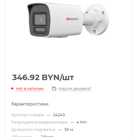
346.92
BYN
/шт
Нет в наличии
Нашли дешевле?
Характеристики
Артикул товара
—
24245
Разрешение видеокамеры
—
4 Мп
Дальность подсветки
—
30 м
Объектив
—
2,8 мм