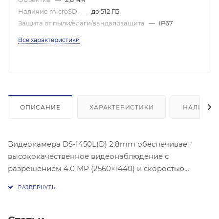
Наличие microSD
—
до 512 ГБ
Защита от пыли/влаги/вандалозащита
—
IP67
Все характеристики
ОПИСАНИЕ
ХАРАКТЕРИСТИКИ
НАЛИЧИЕ
Видеокамера DS-I450L(D) 2.8mm обеспечивает
высококачественное видеонаблюдение с
разрешением 4.0 МР (2560×1440) и скоростью
записи 20 кадров в секунду. Битрейт регулируется в
диапазоне от 32 Кб/с до 8 Мб/с. Устройство
поддерживает современные кодеки сжатия видео
H.265+/H.265/H.264+/H.264/MJPEG и аудио