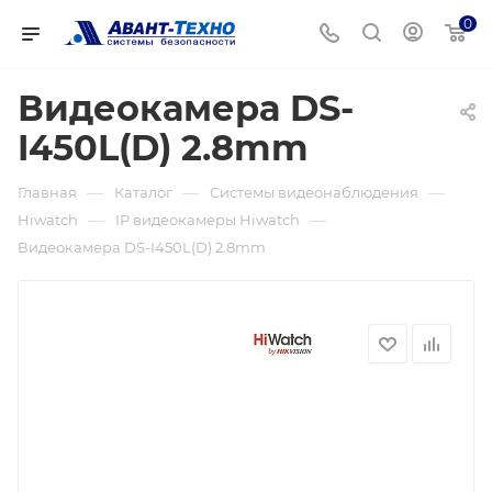
0
Видеокамера DS-
I450L(D) 2.8mm
—
—
—
Главная
Каталог
Системы видеонаблюдения
—
—
Hiwatch
IP видеокамеры Hiwatch
Видеокамера DS-I450L(D) 2.8mm