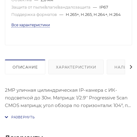
Защита от пыли/влаги/вандалозащита
—
IP67
Поддержка форматов
—
H.265+, H.265, H.264+, H.264
Все характеристики
ОПИСАНИЕ
ХАРАКТЕРИСТИКИ
НАЛИЧИЕ
2МР уличная цилиндрическая IP-камера с ИК-
подсветкой до 30м. Матрица: 1/2.9'' Progressive Scan
CMOS матрица; угол обзора по горизонтали: 104°, по
вертикали: 58°, по диагонали: 123°; механический ИК-
фильтр; 0.01Лк@F2.0; Видеосжатие: H.265+ / H.265 /
H.264+ / H.264, Улучшение изображения: 3D DNR,
BLC, коридорный режим; Защита: IP67; -40°C до