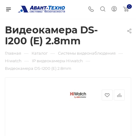
0
Видеокамера DS-
I200 (E) 2.8mm
—
—
—
Главная
Каталог
Системы видеонаблюдения
—
—
Hiwatch
IP видеокамеры Hiwatch
Видеокамера DS-I200 (E) 2.8mm