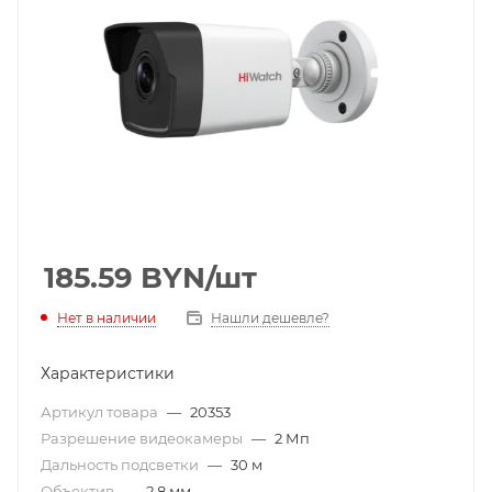
185.59
BYN
/шт
Нет в наличии
Нашли дешевле?
Характеристики
Артикул товара
—
20353
Разрешение видеокамеры
—
2 Мп
Дальность подсветки
—
30 м
Объектив
—
2,8 мм