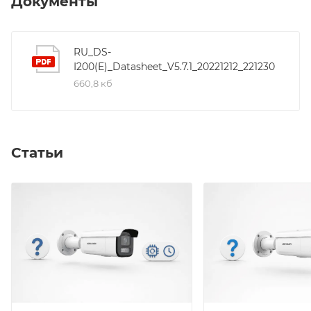
Документы
+60°C; DC12В±25%/PoE(IEEE 802.3af); 6.5 Вт макс.
RU_DS-
I200(E)_Datasheet_V5.7.1_20221212_221230
660,8 кб
Статьи