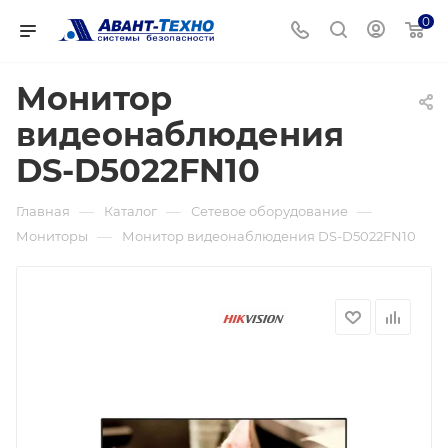
0
Монитор
видеонаблюдения
DS-D5022FN10
—
—
—
Главная
Каталог
Сетевое оборудование
—
Мониторы
Монитор видеонаблюдения DS-D5022FN10