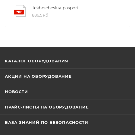
75Х75 мм; Материал корпуса: Пластик; Размеры:
Tekhnicheskiy-pasport
492.4х365,4х162.7 мм; Вес: 2.08 кг.
886,5 кб
КАТАЛОГ ОБОРУДОВАНИЯ
АКЦИИ НА ОБОРУДОВАНИЕ
НОВОСТИ
ПРАЙС-ЛИСТЫ НА ОБОРУДОВАНИЕ
БАЗА ЗНАНИЙ ПО БЕЗОПАСНОСТИ