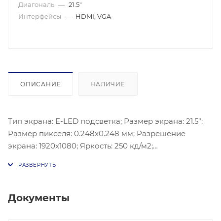
Диагональ
—
21.5"
Интерфейсы
—
HDMI, VGA
ОПИСАНИЕ
НАЛИЧИЕ
Тип экрана: E-LED подсветка; Размер экрана: 21.5”;
Размер пикселя: 0.248х0.248 мм; Разрешение
экрана: 1920х1080; Яркость: 250 кд/м2;
Контрастность: 3000:1; Время отклика: 6.5 мс;
Цветность: 8 bit; Угол обзора: Горизонталь: 178°,
вертикаль 178°; Входы: 1 х HDMI 1.4, 1 х VGA; Питание:
DC12В / 2.0A; Потребляемая мощность: ≤24 Вт;
Документы
Рабочие условия: 0°C ~ 40°C, влажность 10%~90%;
Условия хранения: -20°C до +60°C; Кронштейн VESA: