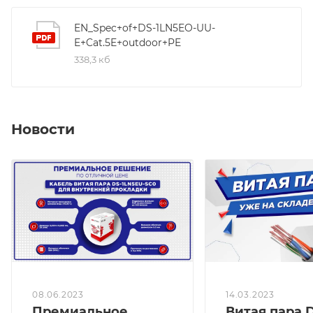
коммутаторов Hikvision.
EN_Spec+of+DS-1LN5EO-UU-
E+Cat.5E+outdoor+PE
338,3 кб
Новости
08.06.2023
14.03.2023
Премиальное
Витая пара 