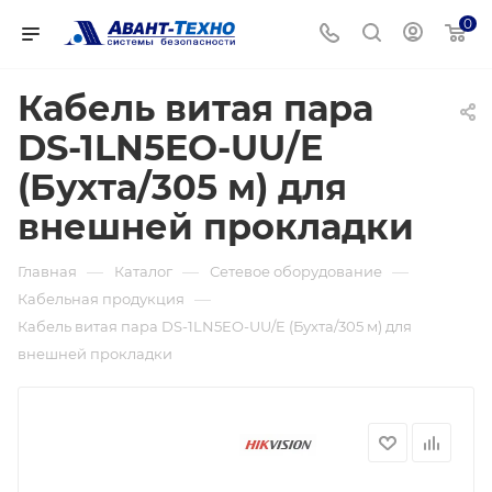
0
Кабель витая пара
DS-1LN5EO-UU/E
(Бухта/305 м) для
внешней прокладки
—
—
—
Главная
Каталог
Сетевое оборудование
—
Кабельная продукция
Кабель витая пара DS-1LN5EO-UU/E (Бухта/305 м) для
внешней прокладки