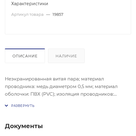
Характеристики
Артикул товара
—
19857
ОПИСАНИЕ
НАЛИЧИЕ
Неэкранированная витая пара; материал
проводника: медь диаметром 0,5 мм; материал
оболочки: ПВХ (PVC); изоляция проводников:
полиэтилен высокой плотности HDPE; внешняя
оболочка диаметром 5мм, черный цвет кабеля.
Гарантированный стабильный линк и поддержка
функции PoE на расстояния до 250 метров при
Документы
использовании соответствующих сетевых