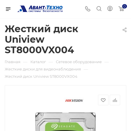
0
Жесткий диск
Uniview
ST8000VX004
—
—
—
Главная
Каталог
Сетевое оборудование
—
Жесткие диски для видеонаблюдения
Жесткий диск Uniview ST8000VX004