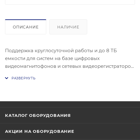
ОПИСАНИЕ
НАЛИЧИЕ
Поддержка круглосуточной работы и до 8 ТБ
емкости для систем на базе цифровых
видеомагнитофонов и сетевых видеорегистраторов.
Тип: HDD. Назначение: для систем
видеонаблюдения. Форм-фактор: 3.5". Интерфейсы:
SATA 6Gb/s. Макс. скорость интерфейса: 600 МБ/с.
Емкость: 8 ТБ. Объем буфера: 256 МБ. Количество
пластин: 5. Скорость вращения: 7200 об/мин.
КАТАЛОГ ОБОРУДОВАНИЯ
АКЦИИ НА ОБОРУДОВАНИЕ