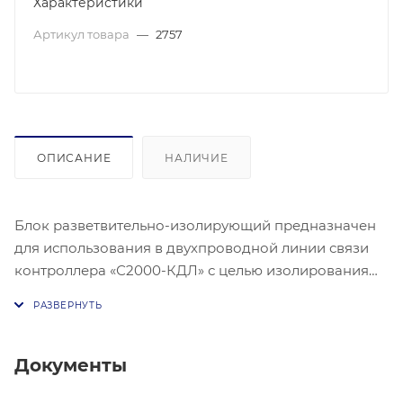
Характеристики
Артикул товара
—
2757
ОПИСАНИЕ
НАЛИЧИЕ
Блок разветвительно-изолирующий предназначен
для использования в двухпроводной линии связи
контроллера «С2000-КДЛ» с целью изолирования
короткозамкнутых участков с последующим
автоматическим восстановлением после снятия
короткого замыкания
Документы