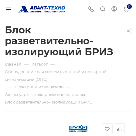
0
Блок
разветвительно-
изолирующий БРИЗ
—
—
Главная
Каталог
Оборудование для систем охранной и пожарной
сигнализации (ОПС)
—
—
Пожарные извещатели
—
Аксессуары к пожарным извещателям
Блок разветвительно-изолирующий БРИЗ