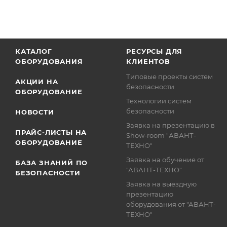
КАТАЛОГ
РЕСУРСЫ ДЛЯ
ОБОРУДОВАНИЯ
КЛИЕНТОВ
Типовые проекты систем
АКЦИИ НА
безопасности
ОБОРУДОВАНИЕ
Технологии систем
безопасности
НОВОСТИ
Заявка на презентацию в
ПРАЙС-ЛИСТЫ НА
Show-room "АВАНТ-
ОБОРУДОВАНИЕ
ТЕХНО"
Заявка на обучение от
БАЗА ЗНАНИЙ ПО
"АВАНТ-ТЕХНО"
БЕЗОПАСНОСТИ
Заявка на выездную
презентацию
оборудования от "АВАНТ-
ТЕХНО"