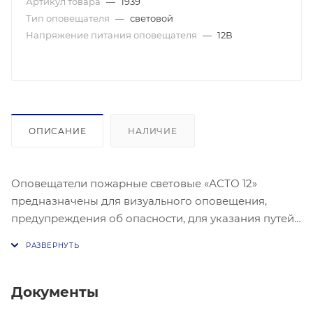
Артикул товара
—
1939
Тип оповещателя
—
световой
Напряжение питания оповещателя
—
12В
ОПИСАНИЕ
НАЛИЧИЕ
Оповещатели пожарные световые «АСТО 12»
предназначены для визуального оповещения,
предупреждения об опасности, для указания путей
эвакуационных выходов, в качестве
исполнительного элемента системы оповещения. 8-
16В, 50 мА, IP-41, не более 310х130х25мм ВЫХОД
Документы