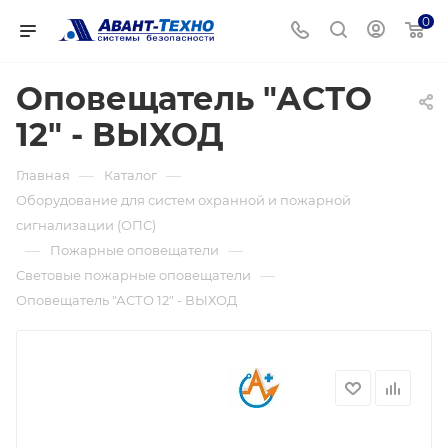
0
Оповещатель "АСТО
12" - ВЫХОД
—
—
Главная
Каталог
Оборудование для систем охранной и пожарной
сигнализации (ОПС)
—
—
Пожарные оповещатели
—
Световые пожарные оповещатели
Оповещатель "АСТО 12" - ВЫХОД