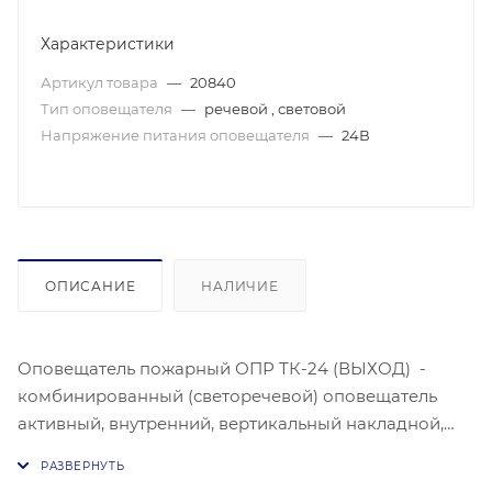
Характеристики
Артикул товара
—
20840
Тип оповещателя
—
речевой , световой
Напряжение питания оповещателя
—
24В
ОПИСАНИЕ
НАЛИЧИЕ
Оповещатель пожарный ОПР ТК-24 (ВЫХОД) -
комбинированный (светоречевой) оповещатель
активный, внутренний, вертикальный накладной,
планшетного исполнения со светодиодной
подсветкой и со встроенной электродинамической