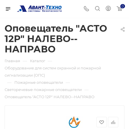
0
Оповещатель "АСТО
12Р" НАЛЕВО--
НАПРАВО
—
—
Главная
Каталог
Оборудование для систем охранной и пожарной
сигнализации (ОПС)
—
—
Пожарные оповещатели
—
Светоречевые пожарные оповещатели
Оповещатель "АСТО 12Р" НАЛЕВО--НАПРАВО