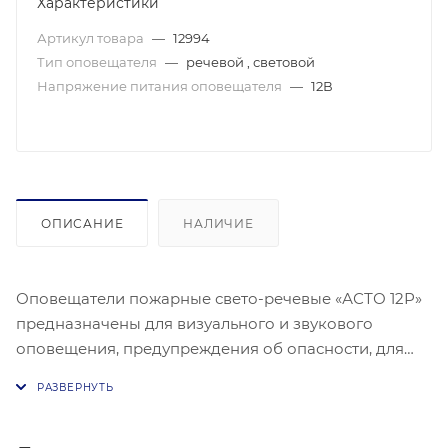
Характеристики
Артикул товара
—
12994
Тип оповещателя
—
речевой , световой
Напряжение питания оповещателя
—
12В
ОПИСАНИЕ
НАЛИЧИЕ
Оповещатели пожарные свето-речевые «АСТО 12Р»
предназначены для визуального и звукового
оповещения, предупреждения об опасности, для
указания путей эвакуационных выходов, в качестве
исполнительного элемента системы оповещения.
12В, 80мА, 74Дб, IP-41, не более 310х130х45 мм