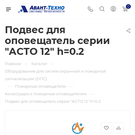
0
Подвес для
оповещатель серии
"АСТО 12" h=0.2
—
—
Главная
Каталог
Оборудование для систем охранной и пожарной
сигнализации (ОПС)
—
—
Пожарные оповещатели
—
Аксессуары к пожарные оповещателям
Подвес для оповещатель серии "АСТО 12" h=0.2