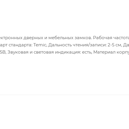
тронных дверных и мебельных замков. Рабочая частота: 
рт стандарта: Temic, Дальность чтения/записи: 2-5 см, Д
SB, Звуковая и световая индикация: есть, Материал корп
нтерфейс: USB, Рабочая температура: +5°С +40°С, Габар