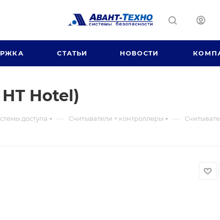
ЕРЖКА
СТАТЬИ
НОВОСТИ
КОМП
 НТ Hotel)
—
—
стемы доступа
Считыватели + контроллеры
Считывател