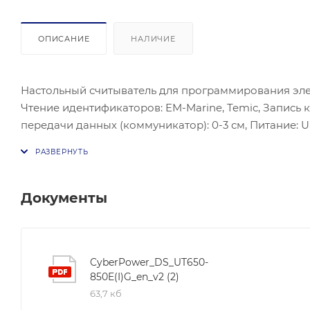
ОПИСАНИЕ
НАЛИЧИЕ
Настольный считыватель для программирования элек
Чтение идентификаторов: EM-Marine, Temic, Запись ка
передачи данных (коммуникатор): 0-3 см, Питание: U
пластик, Цвет корпуса: матовый чёрный, Выходной и
размеры (мм): 110х80х25.
Документы
CyberPower_DS_UT650-
850E(I)G_en_v2 (2)
63,7 кб