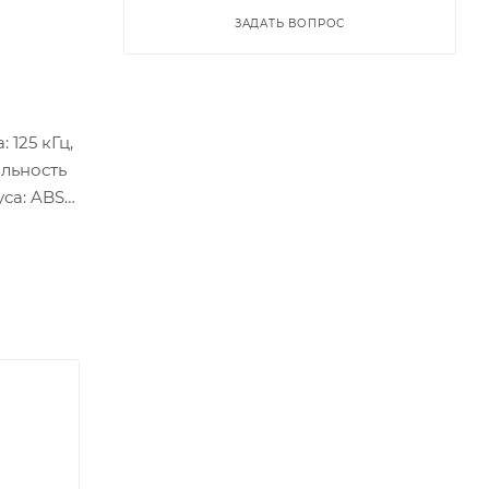
ЗАДАТЬ ВОПРОС
125 кГц,
альность
уса: ABS
итные