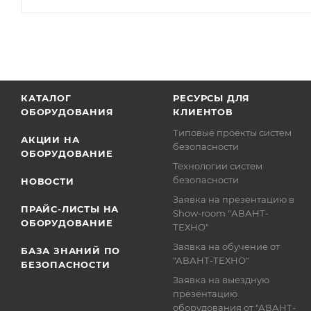
КАТАЛОГ
РЕСУРСЫ ДЛЯ
ОБОРУДОВАНИЯ
КЛИЕНТОВ
Типовые проекты систем
АКЦИИ НА
безопасности
ОБОРУДОВАНИЕ
Технологии систем
безопасности
НОВОСТИ
Заявка на презентацию в
ПРАЙС-ЛИСТЫ НА
Show-room "АВАНТ-
ОБОРУДОВАНИЕ
ТЕХНО"
Заявка на обучение от
БАЗА ЗНАНИЙ ПО
"АВАНТ-ТЕХНО"
БЕЗОПАСНОСТИ
Заявка на выездную
презентацию
оборудования от "АВАНТ-