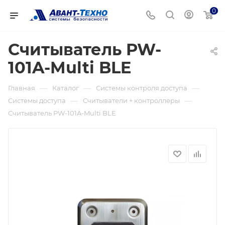
0
Считыватель PW-
101A-Multi BLE
—
—
—
Главная
Каталог
Системы контроля доступа
—
—
Системы доступа
Считыватели + контроллеры
Считыватель PW-101A-Multi BLE