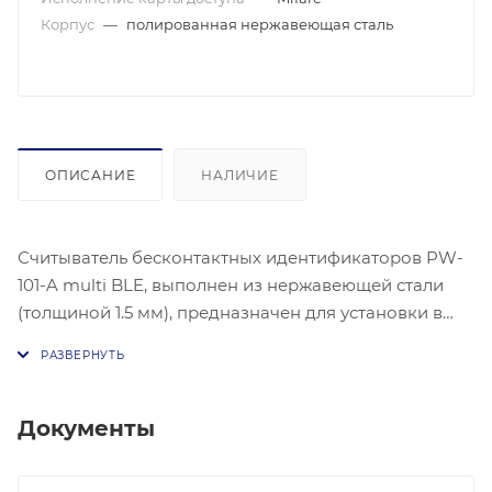
Корпус
—
полированная нержавеющая сталь
ОПИСАНИЕ
НАЛИЧИЕ
Считыватель бесконтактных идентификаторов PW-
101-A multi BLE, выполнен из нержавеющей стали
(толщиной 1.5 мм), предназначен для установки в
местах с повышенным риском вандализма.
Антивандальный считыватель PW-101-A multi BLE
можно применять в системах управления доступом,
ориентированных на применение интерфейсов:
Документы
Mifare, Wiegand 26 бит, Wiegand 37 бит, Wiegand 42
бита, стандартный Wiegand с автоматическим