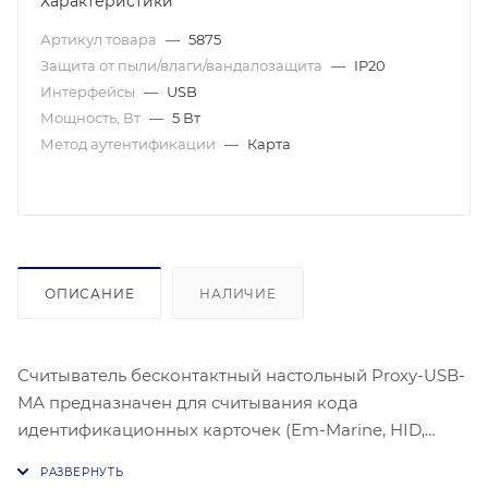
Характеристики
Артикул товара
—
5875
Защита от пыли/влаги/вандалозащита
—
IP20
Интерфейсы
—
USB
Мощность, Вт
—
5 Вт
Метод аутентификации
—
Карта
ОПИСАНИЕ
НАЛИЧИЕ
Считыватель бесконтактный настольный Proxy-USB-
МА предназначен для считывания кода
идентификационных карточек (Em-Marine, HID,
MIFARE®) и передачи данных на персональный
компьютер через интерфейс USB для клавиатуры.