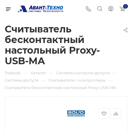
0
Считыватель
бесконтактный
настольный Proxy-
USB-MA
—
—
—
Главная
Каталог
Системы контроля доступа
—
—
Системы доступа
Считыватели + контроллеры
Считыватель бесконтактный настольный Proxy-USB-MA