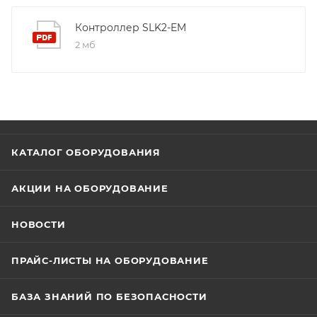
Интерфейс связи: Wiegand 26 (4 бита); Температура
эксплуатации: -40...60 С; Класс защиты: IP66;
Контроллер SLK2-EM
Потребление Тока: < 35mA; Напряжение питания:
2 мб
9~24В DC; Габаритные размеры: 122х50х21мм, вес: 165
г; Материал: Пластик; Цвет: черный/белый.
КАТАЛОГ ОБОРУДОВАНИЯ
АКЦИИ НА ОБОРУДОВАНИЕ
НОВОСТИ
ПРАЙС-ЛИСТЫ НА ОБОРУДОВАНИЕ
БАЗА ЗНАНИЙ ПО БЕЗОПАСНОСТИ