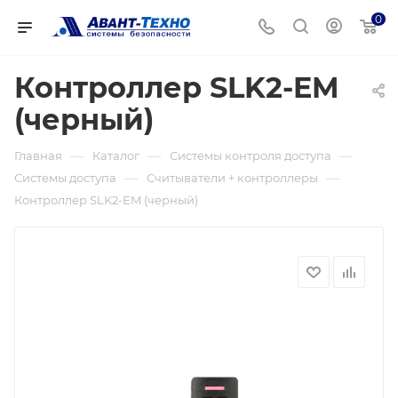
0
Контроллер SLK2-EM
(черный)
—
—
—
Главная
Каталог
Системы контроля доступа
—
—
Системы доступа
Считыватели + контроллеры
Контроллер SLK2-EM (черный)