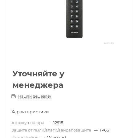
Уточняйте у
менеджера
Нашли дешевле?
Характеристики
Артикул товара
—
12915
Защита от пыли/влаги/вандалозащита
—
IP66
Интерфейсы
—
Wiegand