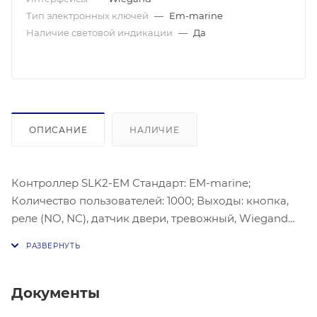
Тип электронных ключей
—
Em-marine
Наличие световой индикации
—
Да
ОПИСАНИЕ
НАЛИЧИЕ
Контроллер SLK2-EM Стандарт: EM-marine;
Количество пользователей: 1000; Выходы: кнопка,
реле (NO, NC), датчик двери, тревожный, Wiegand
IN/OUT; Время управление реле: 1-99 с (5с по
умолчанию); Ток коммутируемый реле: 2А макс;
Режимы доступа: карта, PIN-код, карта + PIN-код,
мультикарты / PIN-коды, блокировка двух дверей;
Документы
Частота: 125 кГц ; Дальность распознования: 2-6 см;