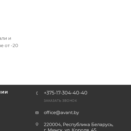
али и
е от -20
НИИ
+375-17-304-40-40
и
ЗАКАЗАТЬ ЗВОНОК
office@avant.by
220004, Республика Беларусь,
г. Минск, ул. Короля, 45