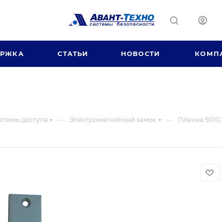
ЕРЖКА
СТАТЬИ
НОВОСТИ
КОМП
—
—
стемы доступа
Электромагнитный замок
Планка 901G