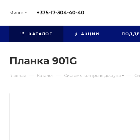
+375-17-304-40-40
Минск
КАТАЛОГ
АКЦИИ
ПОДД
Планка 901G
—
—
—
Главная
Каталог
Системы контроля доступа
Си