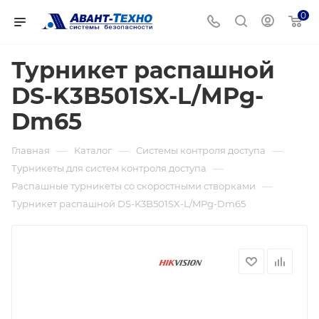
0
Турникет распашной
DS-K3B501SX-L/MPg-
Dm65
—
—
—
Главная
Каталог
Системы контроля доступа
—
Турникеты для систем контроля доступа
—
Распашные турникеты со скоростными створками
Турникет распашной DS-K3B501SX-L/MPg-Dm65