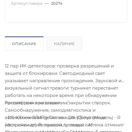
Артикул товара
—
20274
ОПИСАНИЕ
НАЛИЧИЕ
12 пар ИК-детекторов: проверка разрешений и
защита от блокировки. Светодиодный свет
указывает направление прохождения. Звуковой и
визуальный сигнал тревоги: турникет перестанет
работать на некоторое время при обнаружении
Расшифровка названия:
препятствия при открытии/закрытии створок.
Самообнаружение, самодиагностика и
- DS-K3хххх-R/MPg-Dm хх: - DS-K3хххх (Модель) - R
автоматическая сигнализация. Допустимые
(Исполнение): R- правый, L- левый - M
настройки длительности прохода: система отменит