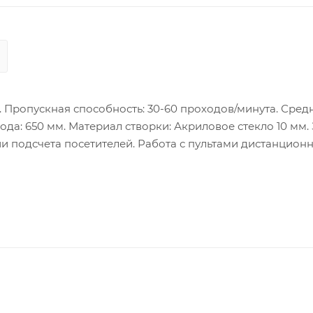
. Пропускная способность: 30-60 проходов/минута. Сред
ода: 650 мм. Материал створки: Акриловое стекло 10 мм.
 подсчета посетителей. Работа с пультами дистанцион
2 пар инфракрасных датчиков, частота проходов от 30 до
ь SUS304, толщина: 1,5 мм. Использовать в помещении.
-K3хххх (Модель) - R (Исполнение): R- правый, L- левый
ок пальца, Q- QR code - Pg (Работа с терминалами распозн