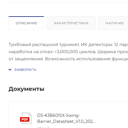
ОПИСАНИЕ
ХАРАКТЕРИСТИКИ
НАЛИЧИЕ
Тумбовый распашной турникет. ИК детекторы: 12 пар
наработка на отказ: >3,000,000 циклов. Ширина прох
от защемления. Возможность использования функции
управления. Функция контроля и самодиагностики. 1
ширина полосы от 650 до 1100 мм. Нержавеющая стал
Расшифровка названия: - DS-K3хххх-R/MPg-Dm хх: - DS
(Считыватели): М- Mifare, Е - EM Marine, F- отпечат
Документы
лиц) - Dm хх (Ширина прохода в сантиметрах)
DS-K3B601SX-Swing-
Barrier_Datasheet_V1.0_20210706