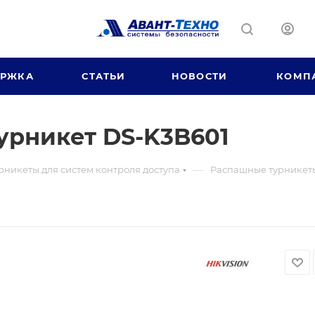
ЕРЖКА
СТАТЬИ
НОВОСТИ
КОМП
урникет DS-K3B601
—
рникеты для систем контроля доступа
Распашные турникеты