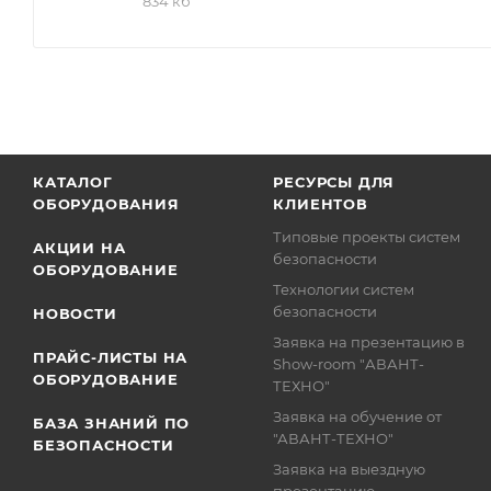
834 кб
КАТАЛОГ
РЕСУРСЫ ДЛЯ
ОБОРУДОВАНИЯ
КЛИЕНТОВ
Типовые проекты систем
АКЦИИ НА
безопасности
ОБОРУДОВАНИЕ
Технологии систем
безопасности
НОВОСТИ
Заявка на презентацию в
ПРАЙС-ЛИСТЫ НА
Show-room "АВАНТ-
ОБОРУДОВАНИЕ
ТЕХНО"
Заявка на обучение от
БАЗА ЗНАНИЙ ПО
"АВАНТ-ТЕХНО"
БЕЗОПАСНОСТИ
Заявка на выездную