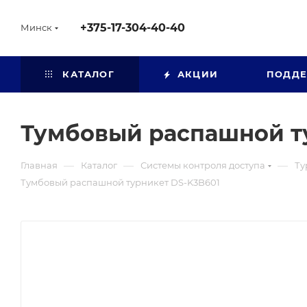
+375-17-304-40-40
Минск
КАТАЛОГ
АКЦИИ
ПОДД
Тумбовый распашной т
—
—
—
Главная
Каталог
Системы контроля доступа
Ту
Тумбовый распашной турникет DS-K3B601