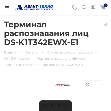
0
Терминал
распознавания лиц
DS-K1T342EWX-E1
—
—
—
Главная
Каталог
Системы контроля доступа
—
—
СКУД Hikvision
Терминалы доступа Hikvision
Терминал распознавания лиц DS-K1T342EWX-E1