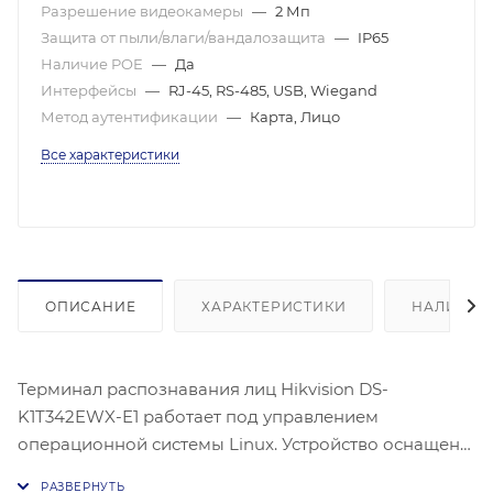
Разрешение видеокамеры
—
2 Мп
Защита от пыли/влаги/вандалозащита
—
IP65
Наличие POE
—
Да
Интерфейсы
—
RJ-45, RS-485, USB, Wiegand
Метод аутентификации
—
Карта, Лицо
Все характеристики
ОПИСАНИЕ
ХАРАКТЕРИСТИКИ
НАЛИЧИЕ
Терминал распознавания лиц Hikvision DS-
K1T342EWX-E1 работает под управлением
операционной системы Linux. Устройство оснащено
4.3-дюймовым LCD-дисплеем с разрешением 272 ×