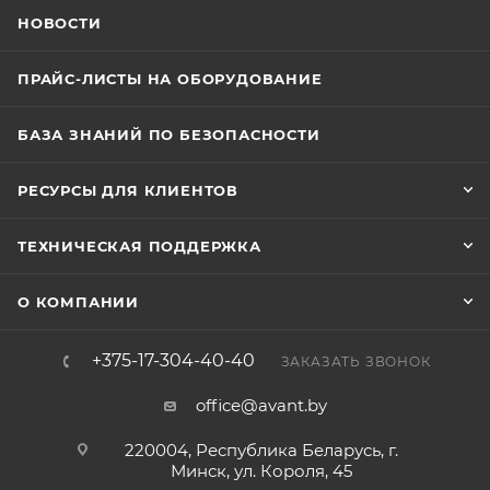
распознавания более 99% и временем
НОВОСТИ
распознавания менее 0.33 секунды на человека.
Устройство имеет одну физическую кнопку вызова.
ПРАЙС-ЛИСТЫ НА ОБОРУДОВАНИЕ
Терминал работает в температурном диапазоне от
-30 до +65 °C и при влажности от 0% до 90% без
БАЗА ЗНАНИЙ ПО БЕЗОПАСНОСТИ
конденсата. Габаритные размеры составляют 157 ×
52 × 26 мм, вес нетто — 0.22 кг. Терминал
РЕСУРСЫ ДЛЯ КЛИЕНТОВ
предназначен для настенного монтажа и имеет
степень защиты IP65.
ТЕХНИЧЕСКАЯ ПОДДЕРЖКА
О КОМПАНИИ
+375-17-304-40-40
ЗАКАЗАТЬ ЗВОНОК
office@avant.by
220004, Республика Беларусь, г.
Минск, ул. Короля, 45