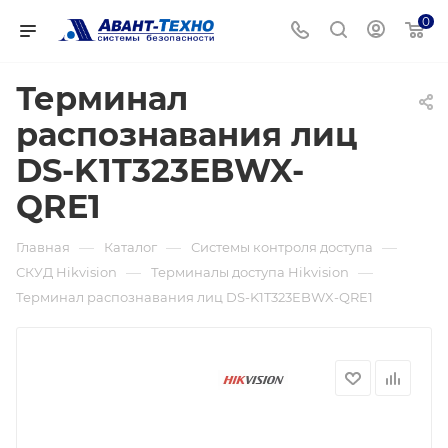
0
Терминал
распознавания лиц
DS-K1T323EBWX-
QRE1
—
—
—
Главная
Каталог
Системы контроля доступа
—
—
СКУД Hikvision
Терминалы доступа Hikvision
Терминал распознавания лиц DS-K1T323EBWX-QRE1