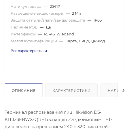
Артикул товара
—
25417
Разрешение видеокамеры
—
2 Мп
Защита от пыли/влаги/вандалозащита
—
IP65
Наличие POE
—
Да
Интерфейсы
—
RJ-45, Wiegand
Метод аутентификации
—
Карта, Лицо, QR-код
Все характеристики
ОПИСАНИЕ
ХАРАКТЕРИСТИКИ
НАЛИЧИЕ
Терминал распознавания лиц Hikvision DS-
K1T323EBWX-QRE1 оснащен 2.4-дюймовым TFT-
дисплеем с разрешением 240 × 320 пикселей.