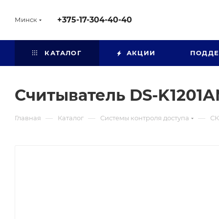
+375-17-304-40-40
Минск
КАТАЛОГ
АКЦИИ
ПОДД
Считыватель DS-K1201
—
—
—
Главная
Каталог
Системы контроля доступа
СК