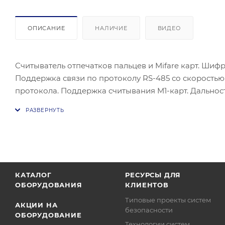
ОПИСАНИЕ
НАЛИЧИЕ
ВИДЕО
Считыватель отпечатков пальцев и Mifare карт. Шиф
Поддержка связи по протоколу RS-485 со скоростью 
протокола. Поддержка считывания M1-карт. Дальност
режимов аутентификации (карта, отпечаток пальца, 
отпечатка пальца можно экспортировать в считыват
хранения: 5000. Оптический модуль считывания отпе
отпечаток пальца) и режима 1:1 (карта + отпечаток пальц
вероятность ошибочного отказа в доступе (FRR) ≤ 0.
0.001 %.
КАТАЛОГ
РЕСУРСЫ ДЛЯ
ОБОРУДОВАНИЯ
КЛИЕНТОВ
Типовые проекты систем
АКЦИИ НА
безопасности
ОБОРУДОВАНИЕ
Технологии систем