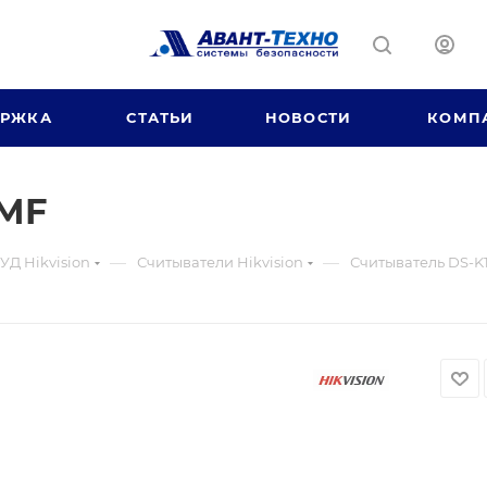
ЕРЖКА
СТАТЬИ
НОВОСТИ
КОМП
AMF
—
—
УД Hikvision
Считыватели Hikvision
Считыватель DS-K