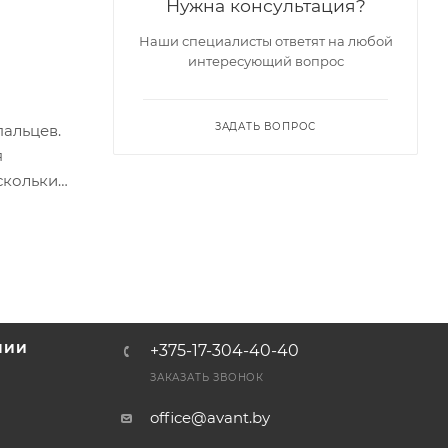
Нужна консультация?
Наши специалисты ответят на любой
интересующий вопрос
ЗАДАТЬ ВОПРОС
пальцев.
я
скольких
имволы
для
, карта +
 1 с;
AR) ≤
НИИ
+375-17-304-40-40
и
ЗАКАЗАТЬ ЗВОНОК
office@avant.by