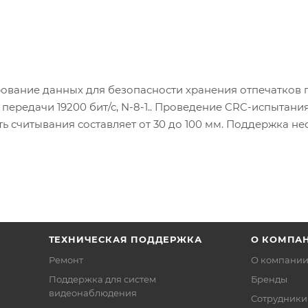
рование данных для безопасности хранения отпечатков 
передачи 19200 бит/с, N-8-1.. Проведение CRC-испытани
ь считывания составляет от 30 до 100 мм. Поддержка не
карта + отпечаток пальца). Оптический модуль CMOS. С
ель карт. Максимальное количество отпечатков пальцев 
чатков пальцев, поддержка режима 1:N (отпечаток пальца
а). Время сравнения отпечатков пальцев: 1:1 ≤ 1 с, 1:1000 ≤
01 %, вероятность ошибочного предоставления доступа (F
ТЕХНИЧЕСКАЯ ПОДДЕРЖКА
О КОМПА
Ремонт
О компани
Поддержка для систем
Бренды
видеонаблюдения
Сотрудники