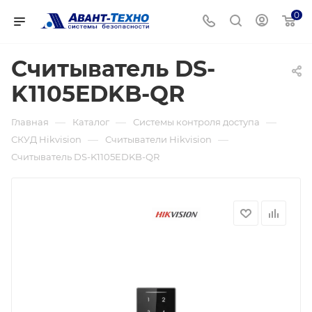
0
Считыватель DS-
K1105EDKB-QR
—
—
—
Главная
Каталог
Системы контроля доступа
—
—
СКУД Hikvision
Считыватели Hikvision
Считыватель DS-K1105EDKB-QR