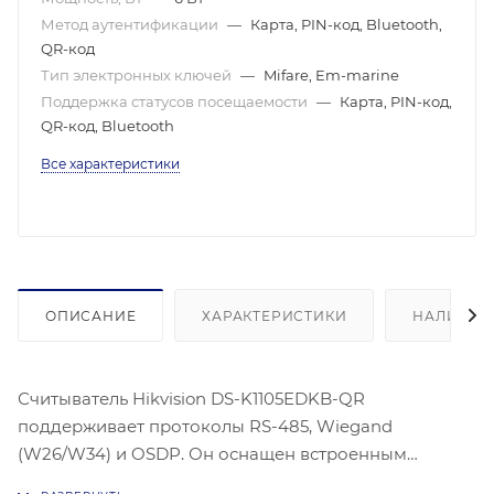
Метод аутентификации
—
Карта, PIN-код, Bluetooth,
QR-код
Тип электронных ключей
—
Mifare, Em-marine
Поддержка статусов посещаемости
—
Карта, PIN-код,
QR-код, Bluetooth
Все характеристики
ОПИСАНИЕ
ХАРАКТЕРИСТИКИ
НАЛИЧИЕ
Считыватель Hikvision DS-K1105EDKB-QR
поддерживает протоколы RS-485, Wiegand
(W26/W34) и OSDP. Он оснащен встроенным
модулем считывания карт M1 и EM с частотами 13.56