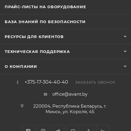
температурном диапазоне от -40 до +65 °C и при
ПРАЙС-ЛИСТЫ НА ОБОРУДОВАНИЕ
влажности от 0 до 90%. Габаритные размеры
составляют 139 × 46 × 21.2 мм, вес — 167.7 г. Способ
БАЗА ЗНАНИЙ ПО БЕЗОПАСНОСТИ
монтажа — настенный. Встроенный зуммер
поддерживается.
РЕСУРСЫ ДЛЯ КЛИЕНТОВ
ТЕХНИЧЕСКАЯ ПОДДЕРЖКА
О КОМПАНИИ
+375-17-304-40-40
ЗАКАЗАТЬ ЗВОНОК
office@avant.by
220004, Республика Беларусь, г.
Минск, ул. Короля, 45