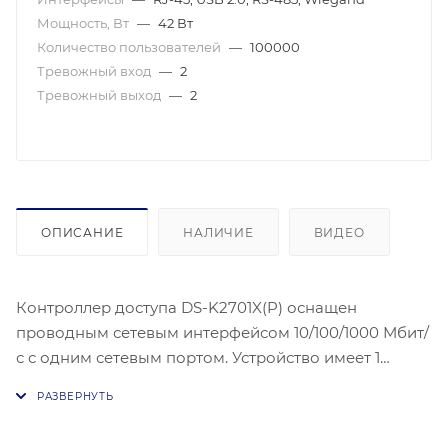
Мощность, Вт
—
42 Вт
Количество пользователей
—
100000
Тревожный вход
—
2
Тревожный выход
—
2
ОПИСАНИЕ
НАЛИЧИЕ
ВИДЕО
Контроллер доступа DS-K2701X(P) оснащен
проводным сетевым интерфейсом 10/100/1000 Мбит/
с с одним сетевым портом. Устройство имеет 1
выход управления замком, 1 вход кнопки выхода, 1
вход дверного контакта, 2 тревожных входа, 2
тревожных выхода, вход TAMPER, 7 интерфейсов RS-