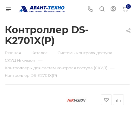
0
Контроллер DS-
K2701X(P)
—
—
—
Главная
Каталог
Системы контроля доступа
—
СКУД Hikvision
—
Контроллеры для систем контроля доступа (СКУД)
Контроллер DS-K2701X(P)