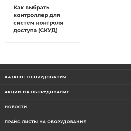
от источника 12 В ±15% постоянного тока,
Как выбрать
потребляемая мощность не превышает 42Вт.
контроллер для
Контроллер работает при температуре от -10 °C до
систем контроля
+55 °C и влажности 0–90% без конденсации.
доступа (СКУД)
Установка выполняется на монтажную рейку.
КАТАЛОГ ОБОРУДОВАНИЯ
АКЦИИ НА ОБОРУДОВАНИЕ
НОВОСТИ
ПРАЙС-ЛИСТЫ НА ОБОРУДОВАНИЕ