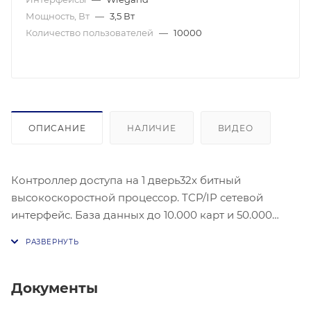
Мощность, Вт
—
3,5 Вт
Количество пользователей
—
10000
ОПИСАНИЕ
НАЛИЧИЕ
ВИДЕО
Контроллер доступа на 1 дверь32х битный
высокоскоростной процессор. TCP/IP сетевой
интерфейс. База данных до 10.000 карт и 50.000
событий. Тревожные входы/ выходы. Потребляемая
мощность: ≤ 3.5 Вт (без нагрузки). Хранение: Карты:
10,000, Записи считывания карт: 50,000. Рабочая
температура.: От -20 до +65 °C.
Документы