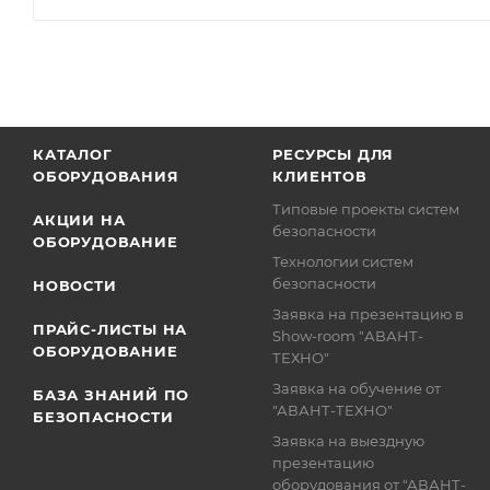
КАТАЛОГ
РЕСУРСЫ ДЛЯ
ОБОРУДОВАНИЯ
КЛИЕНТОВ
Типовые проекты систем
АКЦИИ НА
безопасности
ОБОРУДОВАНИЕ
Технологии систем
безопасности
НОВОСТИ
Заявка на презентацию в
ПРАЙС-ЛИСТЫ НА
Show-room "АВАНТ-
ОБОРУДОВАНИЕ
ТЕХНО"
Заявка на обучение от
БАЗА ЗНАНИЙ ПО
"АВАНТ-ТЕХНО"
БЕЗОПАСНОСТИ
Заявка на выездную
презентацию
оборудования от "АВАНТ-