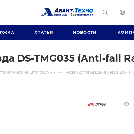
ЕРЖКА
СТАТЬИ
НОВОСТИ
КОМП
да DS-TMG035 (Anti-fall R
—
томатические шлагбаумы
Радар для въезда / выезда DS-TMG0