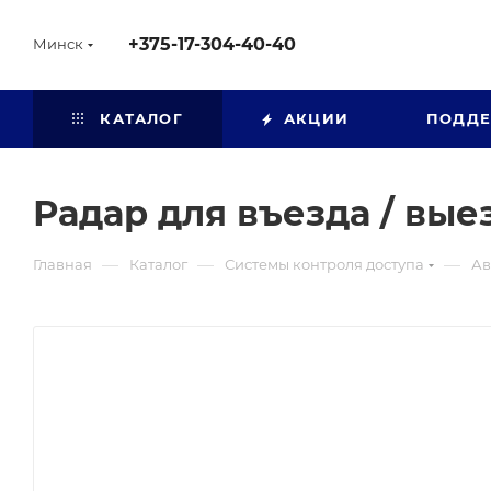
+375-17-304-40-40
Минск
КАТАЛОГ
АКЦИИ
ПОДД
Радар для въезда / выез
—
—
—
Главная
Каталог
Системы контроля доступа
Ав