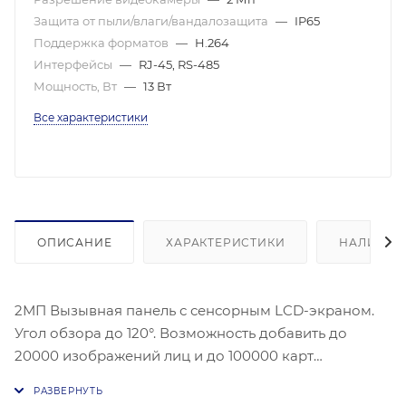
Защита от пыли/влаги/вандалозащита
—
IP65
Поддержка форматов
—
H.264
Интерфейсы
—
RJ-45, RS-485
Мощность, Вт
—
13 Вт
Все характеристики
ОПИСАНИЕ
ХАРАКТЕРИСТИКИ
НАЛИЧИЕ
2МП Вызывная панель с сенсорным LCD-экраном.
Угол обзора до 120°. Возможность добавить до
20000 изображений лиц и до 100000 карт
посетителей. Разблокировка с помощью карт и
изображений лиц посетителей. Детекция