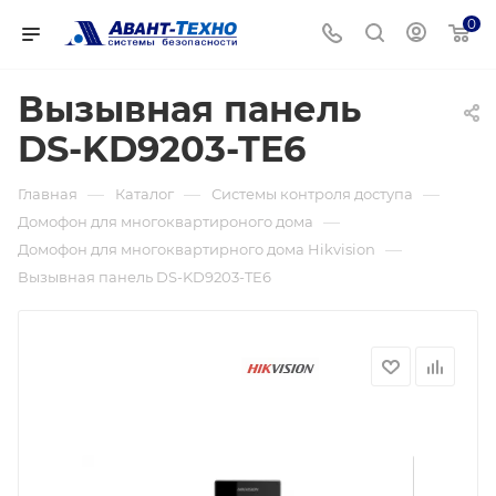
0
Вызывная панель
DS-KD9203-TE6
—
—
—
Главная
Каталог
Системы контроля доступа
—
Домофон для многоквартироного дома
—
Домофон для многоквартирного дома Hikvision
Вызывная панель DS-KD9203-TE6