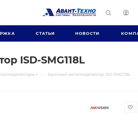
ЕРЖКА
СТАТЬИ
НОВОСТИ
КОМП
ор ISD-SMG118L
—
таллодетекторы
Арочный металлодетектор ISD-SMG118L