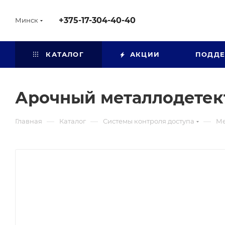
+375-17-304-40-40
Минск
КАТАЛОГ
АКЦИИ
ПОДД
Арочный металлодетект
—
—
—
Главная
Каталог
Системы контроля доступа
Ме