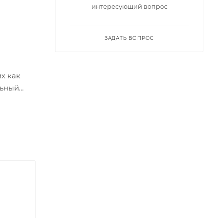
интересующий вопрос
ЗАДАТЬ ВОПРОС
х как
льный
ла: 18
тных
00-240V