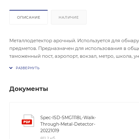
ОПИСАНИЕ
НАЛИЧИЕ
Металлодетектор арочный. Используется для обна
предметов. Предназначен для использования в обще
таможенный пост, аэропорт, вокзал, метро, школа, у
центр, государственное учреждение, полицейский уча
зон. Чувствительность металлодетектора: 2000 уров
металлодетектор и количество срабатываний тревог
ситуациях. Материал: Пластик, Поликарбонат, Поливи
Документы
50Hz 15W. Температура: - 25°C...+55°C. Вес: 70кг. Ра
Spec-ISD-SMG1118L-Walk-
Through-Metal-Detector-
20221019
811,2 кб