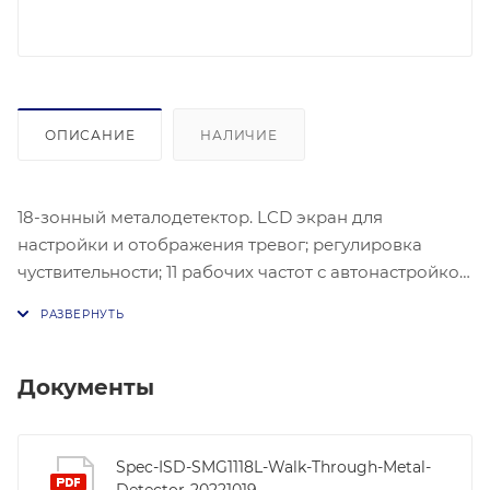
ОПИСАНИЕ
НАЛИЧИЕ
18-зонный металодетектор. LCD экран для
настройки и отображения тревог; регулировка
чуствительности; 11 рабочих частот с автонастройкой
для работы в группах; звуковой сигнал;
обнаружение немагнитных металлов; безопасен для
кардиостимуляторов; подсчёт посетителей; 1 USB;
AC220В; 15Вт; -25 °C...+55°C; IP44; размер
Документы
2200×830×500мм; пластик PVC.
Spec-ISD-SMG1118L-Walk-Through-Metal-
Detector-20221019