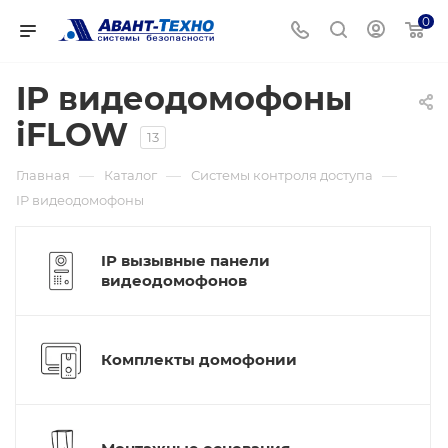
0
IP видеодомофоны
iFLOW
13
—
—
—
Главная
Каталог
Системы контроля доступа
IP видеодомофоны
IP вызывные панели
видеодомофонов
Комплекты домофонии