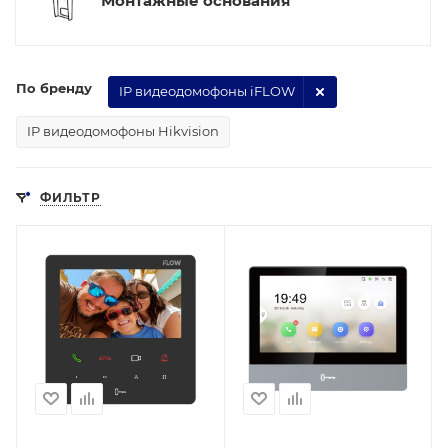
Монтажные основания
По бренду
IP видеодомофоны iFLOW
IP видеодомофоны Hikvision
ФИЛЬТР