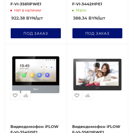
F-VI-3561IPWE1
F-VI-3442HPE1
Нет в наличии
Мало
922.38
BYN
/шт
388.34
BYN
/шт
ПОД ЗАКАЗ
ПОД ЗАКАЗ
Видеодомофон iFLOW
Видеодомофон iFLOW
F-VI-3545ISE1
F-VI-3562IPWE1